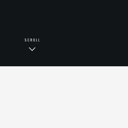
YOUTUBE
SCROLL